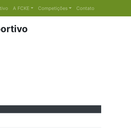
tivo
A FCKE
Competições
Contato
ortivo
O