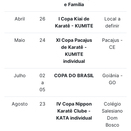
e Família
Abril
26
I Copa Kiai de
Local a
Karatê - KUMITE
definir
Maio
24
XI Copa Pacajus
Pacajus -
de Karatê -
CE
KUMITE
individual
Julho
02
COPA DO BRASIL
Goiânia -
a
GO
05
Agosto
23
IV Copa Nippon
Colégio
Karatê Clube -
Salesiano
KATA individual
Dom
Bosco