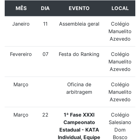
MÊS
DIA
EVENTO
LOCAL
Janeiro
11
Assembleia geral
Colégio
Manuelito
Azevedo
Fevereiro
07
Festa do Ranking
Colégio
Manuelito
Azevedo
Março
Oficina de
Colégio
arbitragem
Manuelito
Azevedo
Março
22
1ª Fase XXXI
Colégio
Campeonato
Salesiano
Estadual - KATA
Dom
Individual, Equipe
Bosco