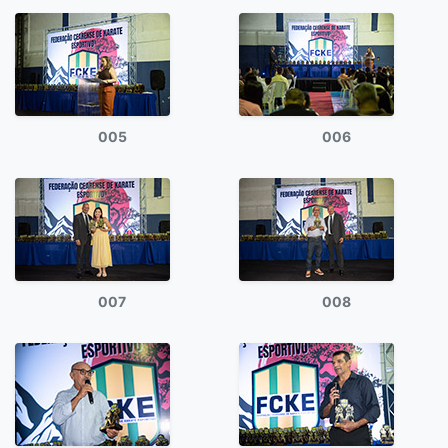
005
006
007
008