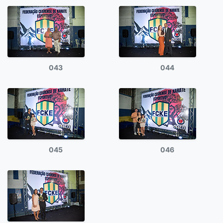
043
044
045
046