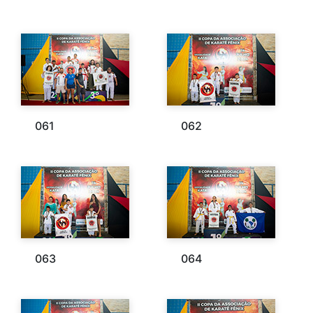
061
062
063
064