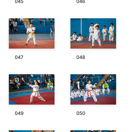
045
046
047
048
049
050