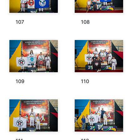
107
108
109
110