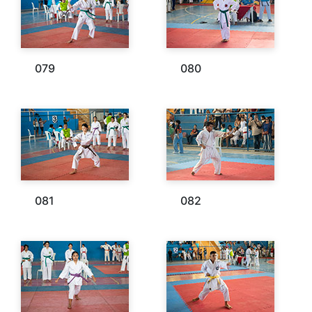
079
080
081
082