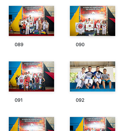
089
090
091
092