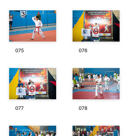
075
076
077
078