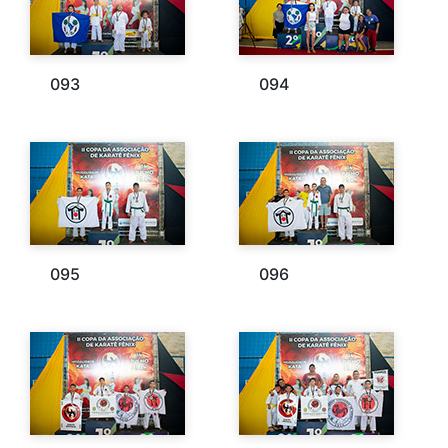
093
094
095
096