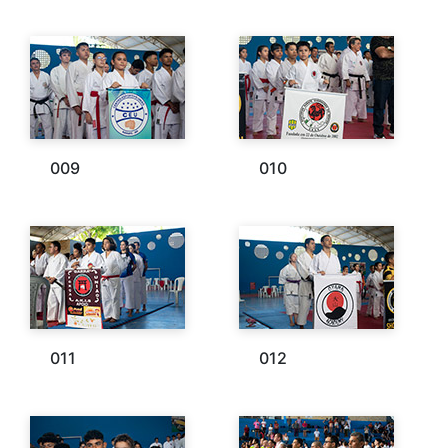
009
010
011
012