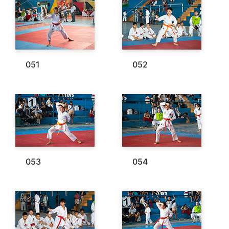
051
052
053
054