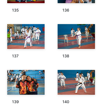
135
136
137
138
139
140