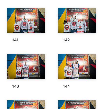
141
142
143
144