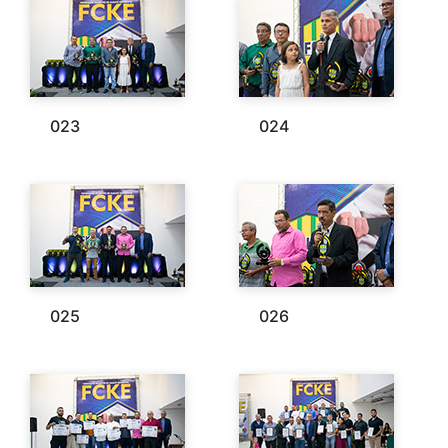
023
024
025
026