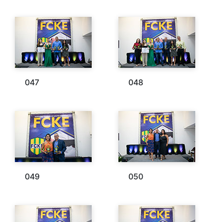
047
048
049
050