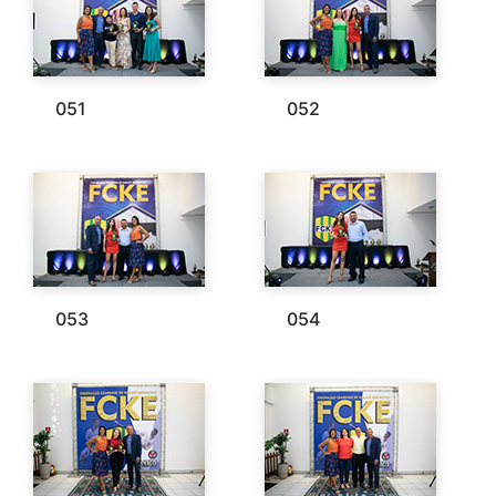
051
052
053
054