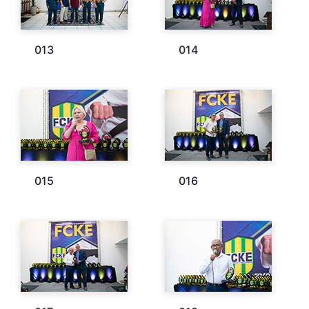
013
014
015
016