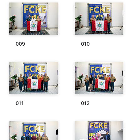
009
010
011
012