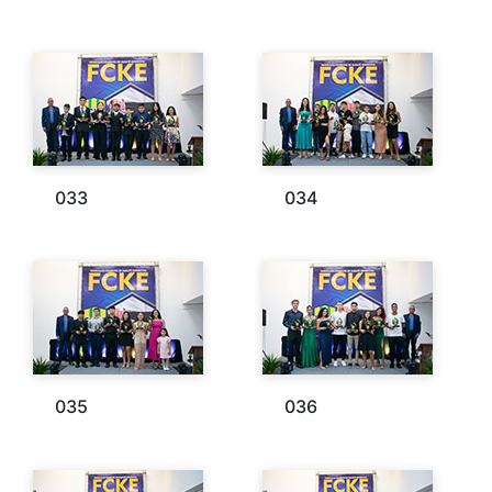
033
034
035
036