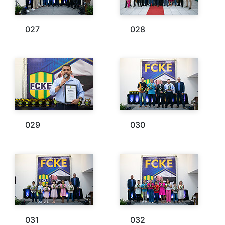
027
028
029
030
031
032