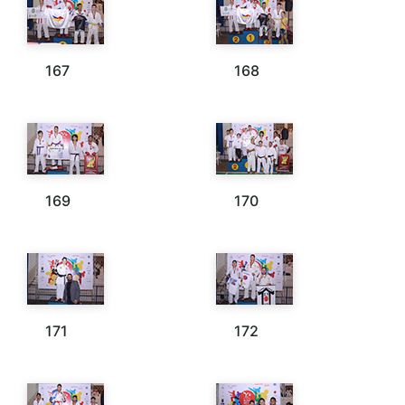
167
168
169
170
171
172