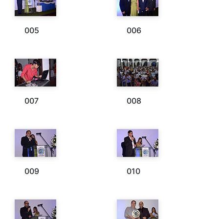
005
006
007
008
009
010