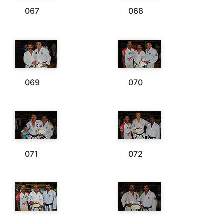
067
068
069
070
071
072